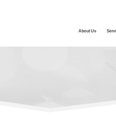
About Us
Serv